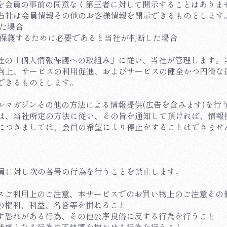
情報を会員の事前の同意なく第三者に対して開示することはあり
当社は会員情報その他のお客様情報を開示できるものとします
れた場合
を保護するために必要であると当社が判断した場合
、当社の「個人情報保護への取組み」に従い、当社が管理します
向上、サービスの利用促進、およびサービスの健全かつ円滑な
できるものとします。
ールマガジンその他の方法による情報提供(広告を含みます)を
は、当社所定の方法に従い、その旨を通知して頂ければ、情報
につきましては、会員の希望により停止をすることはできませ
員に対し次の各号の行為を行うことを禁止します。
ービスご利用上のご注意、本サービスでのお買い物上のご注意そ
者の権利、利益、名誉等を損ねること
ぼす恐れがある行為、その他公序良俗に反する行為を行うこと