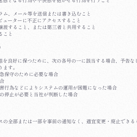
に迷惑となる行為や不快感を抱かせる行為を行うこと
グラム、メール等を送信または書き込むこと
ンピューターに不正にアクセスすること
・譲渡すること、または第三者と共用すること
ること
)
動状態を良好に保つために、次の各号の一に該当する場合、予告
ります。
緊急保守のために必要な場合
合
妨害行為などによりシステムの運用が困難になった場合
ムの停止が必要と当社が判断した場合
スの全部または一部を事前の通知なく、適宜変更・廃止できる