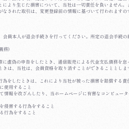
たことにより生じた損害について、当社は一切責任を負いません
がなされた取引は、変更登録前の情報に基づいて行われますの
、会員本人が退会手続きを行ってください。所定の退会手続の
義務)
込の際に虚偽の申告をしたとき、通信販売による代金支払債務を
ときは、当社は、会員資格を取り消すことができることとしま
める行為をしたときは、これにより当社が被った損害を賠償する責
正に使用すること
スして情報を改ざんしたり、当ホームページに有害なコンピュー
権を侵害する行為をすること
する行為をすること