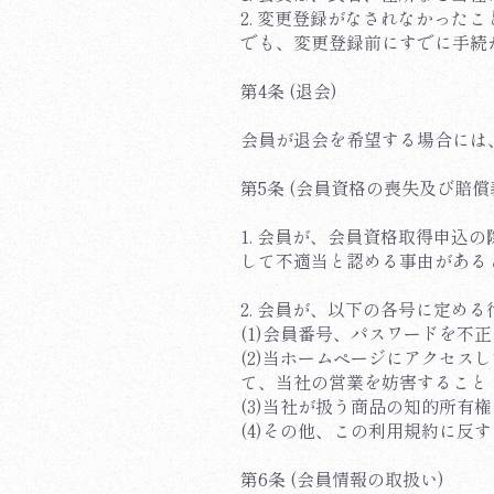
2. 変更登録がなされなかっ
でも、変更登録前にすでに手続
第4条 (退会)
会員が退会を希望する場合には
第5条 (会員資格の喪失及び賠償
1. 会員が、会員資格取得申
して不適当と認める事由がある
2. 会員が、以下の各号に定
(1)会員番号、パスワードを不
(2)当ホームページにアクセ
て、当社の営業を妨害すること
(3)当社が扱う商品の知的所有
(4)その他、この利用規約に反
第6条 (会員情報の取扱い)