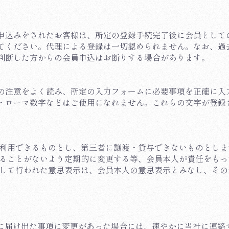
申込みをされたお客様は、所定の登録手続完了後に会員として
てください。代理による登録は一切認められません。なお、過
判断した方からの会員申込はお断りする場合があります。
の注意をよく読み、所定の入力フォームに必要事項を正確に入
・ローマ数字などはご使用になれません。これらの文字が登録
みが利用できるものとし、第三者に譲渡・貸与できないものとしま
られることがないよう定期的に変更する等、会員本人が責任をも
に対して行われた意思表示は、会員本人の意思表示とみなし、そ
当社に届け出た事項に変更があった場合には、速やかに当社に連絡